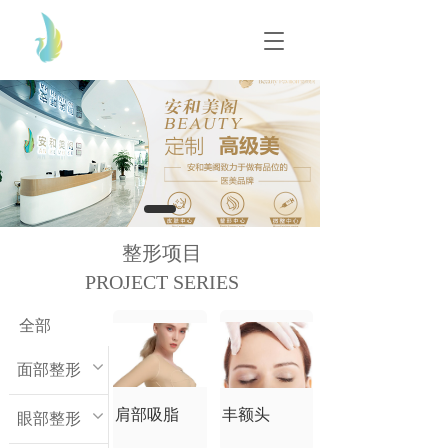
T
T
o
o
g
g
g
g
l
l
e
e
n
n
a
a
v
v
i
i
g
g
整形项目
a
a
t
PROJECT SERIES
t
i
i
o
o
全部
n
n
面部整形
肩部吸脂
丰额头
眼部整形