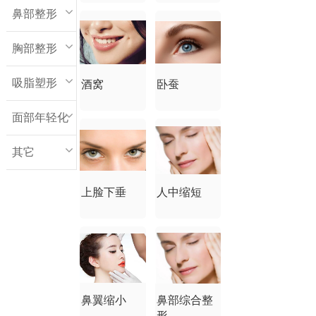
鼻部整形
胸部整形
吸脂塑形
酒窝
卧蚕
面部年轻化
其它
上脸下垂
人中缩短
鼻翼缩小
鼻部综合整
形