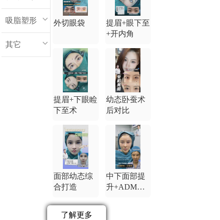
吸脂塑形
外切眼袋
提眉+眼下至
+开内角
其它
提眉+下眼睑
幼态卧蚕术
下至术
后对比
面部幼态综
中下面部提
合打造
升+ADM卧
蚕
了解更多