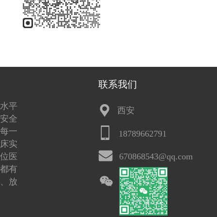
联系我们
水平
西安
安全
每一
18789662791
床实
位医
670868543@qq.com
都有
、放