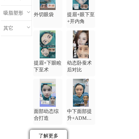
吸脂塑形
外切眼袋
提眉+眼下至
+开内角
其它
提眉+下眼睑
幼态卧蚕术
下至术
后对比
面部幼态综
中下面部提
合打造
升+ADM卧
蚕
了解更多