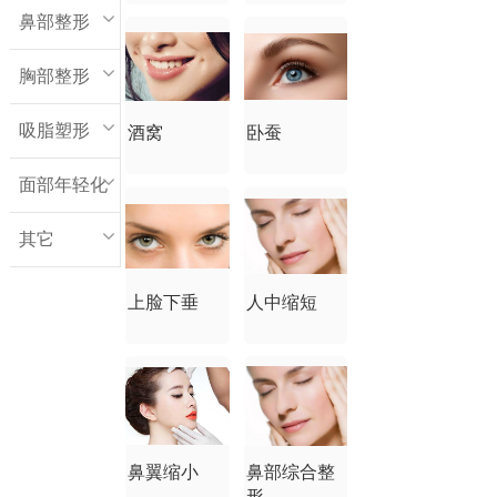
鼻部整形
胸部整形
吸脂塑形
酒窝
卧蚕
面部年轻化
其它
上脸下垂
人中缩短
鼻翼缩小
鼻部综合整
形