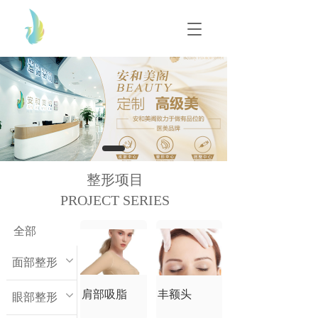
T
T
o
o
g
g
g
g
l
l
e
e
n
n
a
a
v
v
i
i
g
g
整形项目
a
a
t
PROJECT SERIES
t
i
i
o
o
全部
n
n
面部整形
肩部吸脂
丰额头
眼部整形