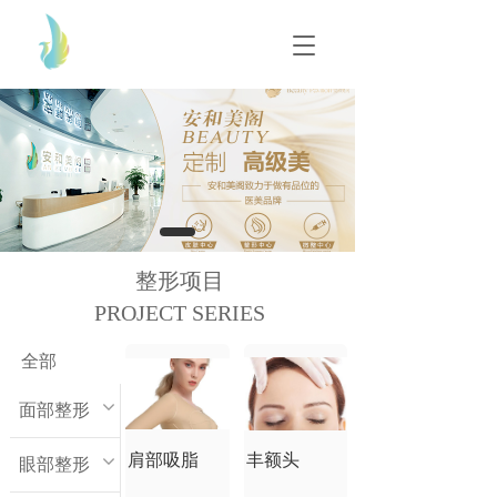
T
T
o
o
g
g
g
g
l
l
e
e
n
n
a
a
v
v
i
i
g
g
整形项目
a
a
t
PROJECT SERIES
t
i
i
o
o
全部
n
n
面部整形
肩部吸脂
丰额头
眼部整形