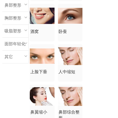
鼻部整形
胸部整形
吸脂塑形
酒窝
卧蚕
面部年轻化
其它
上脸下垂
人中缩短
鼻翼缩小
鼻部综合整
形