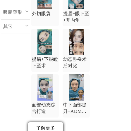
吸脂塑形
外切眼袋
提眉+眼下至
+开内角
其它
提眉+下眼睑
幼态卧蚕术
下至术
后对比
面部幼态综
中下面部提
合打造
升+ADM卧
蚕
了解更多