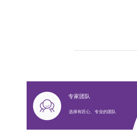
专家团队
选择有匠心、专业的团队