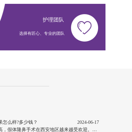
护理团队
选择有匠心、专业的团队
果怎么样?多少钱？
2024-06-17
高，假体隆鼻手术在西安地区越来越受欢迎。西