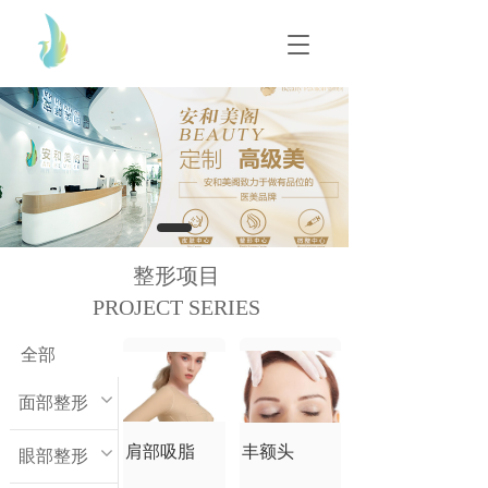
T
T
o
o
g
g
g
g
l
l
e
e
n
n
a
a
v
v
i
i
g
g
整形项目
a
a
t
PROJECT SERIES
t
i
i
o
o
全部
n
n
面部整形
肩部吸脂
丰额头
眼部整形