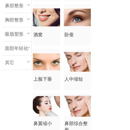
鼻部整形
胸部整形
吸脂塑形
酒窝
卧蚕
面部年轻化
其它
上脸下垂
人中缩短
鼻翼缩小
鼻部综合整
形