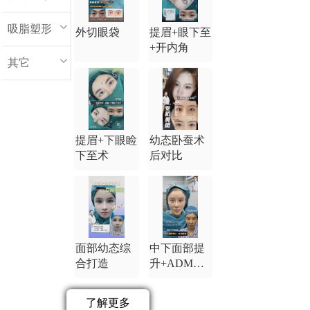
吸脂塑形
外切眼袋
提眉+眼下至
+开内角
其它
提眉+下眼睑
幼态卧蚕术
下至术
后对比
面部幼态综
中下面部提
合打造
升+ADM卧
蚕
了解更多