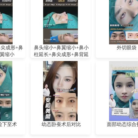
鼻尖成形+鼻
鼻头缩小+鼻翼缩小+鼻小
外切眼袋
鼻翼缩小
柱延长+鼻尖成形+鼻背延
长
睑下至术
幼态卧蚕术后对比
面部幼态综合