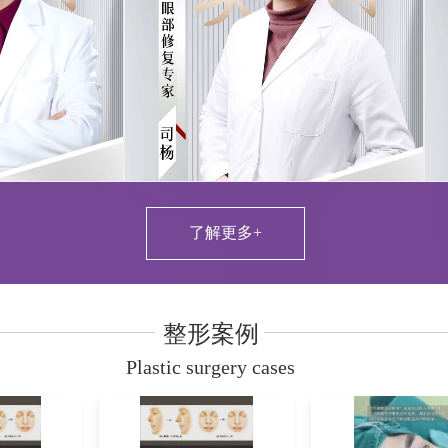
了解更多+
整形案例
Plastic surgery cases