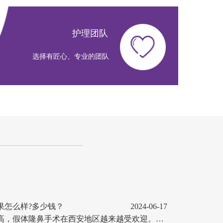
护理团队
选择有匠心、专业的团队
果怎么样?多少钱？
2024-06-17
高，假体隆鼻手术在西安地区越来越受欢迎。西