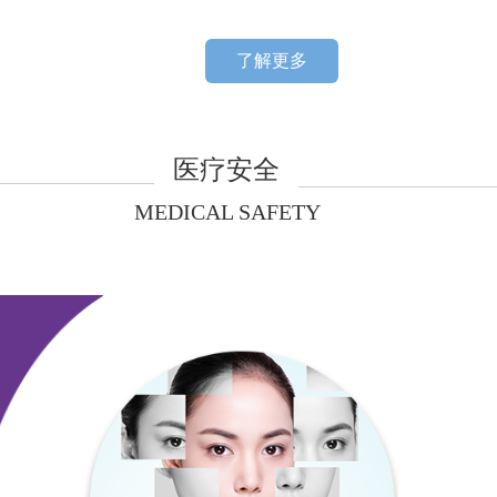
了解更多
医疗安全
MEDICAL SAFETY