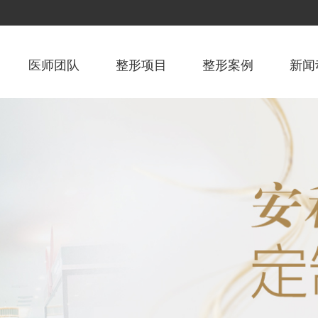
医师团队
整形项目
整形案例
新闻