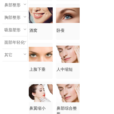
鼻部整形
胸部整形
吸脂塑形
酒窝
卧蚕
面部年轻化
其它
上脸下垂
人中缩短
鼻翼缩小
鼻部综合整
形