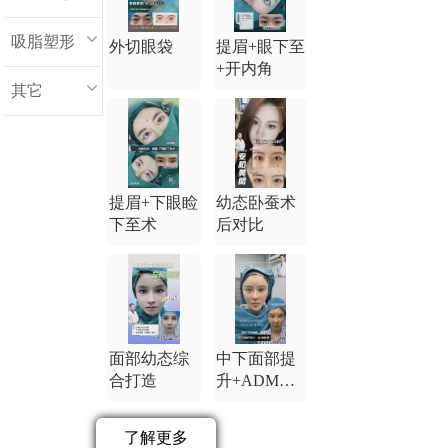
吸脂塑形
外切眼袋
提眉+眼下至
+开内角
其它
提眉+下眼睑
幼态卧蚕术
下至术
后对比
面部幼态综
中下面部提
合打造
升+ADM卧
蚕
了解更多