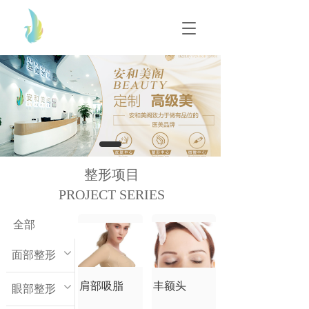
T
T
o
o
g
g
g
g
l
l
e
e
n
n
a
a
v
v
i
i
g
g
整形项目
a
a
t
PROJECT SERIES
t
i
i
o
o
全部
n
n
面部整形
肩部吸脂
丰额头
眼部整形