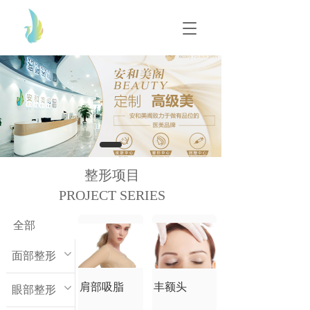
T
T
o
o
g
g
g
g
l
l
e
e
n
n
a
a
v
v
i
i
g
g
整形项目
a
a
t
PROJECT SERIES
t
i
i
o
o
全部
n
n
面部整形
肩部吸脂
丰额头
眼部整形