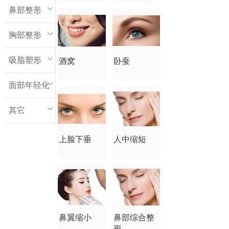
鼻部整形
胸部整形
吸脂塑形
酒窝
卧蚕
面部年轻化
其它
上脸下垂
人中缩短
鼻翼缩小
鼻部综合整
形