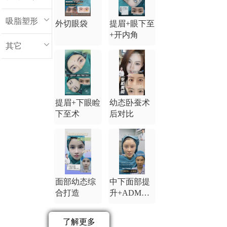
吸脂塑形
外切眼袋
提眉+眼下至
+开内角
其它
提眉+下眼睑
幼态卧蚕术
下至术
后对比
面部幼态综
中下面部提
合打造
升+ADM卧
蚕
了解更多