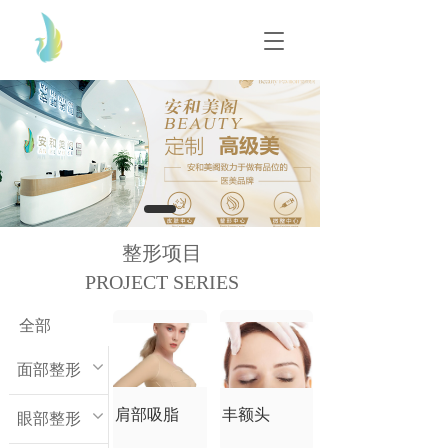
T
T
o
o
g
g
g
g
l
l
e
e
n
n
a
a
v
v
i
i
g
g
整形项目
a
a
t
PROJECT SERIES
t
i
i
o
o
全部
n
n
面部整形
肩部吸脂
丰额头
眼部整形