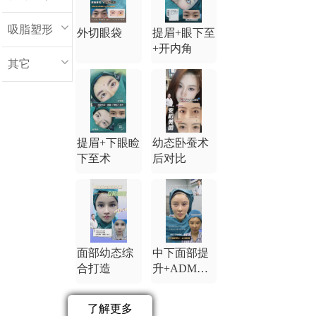
吸脂塑形
外切眼袋
提眉+眼下至
+开内角
其它
提眉+下眼睑
幼态卧蚕术
下至术
后对比
面部幼态综
中下面部提
合打造
升+ADM卧
蚕
了解更多