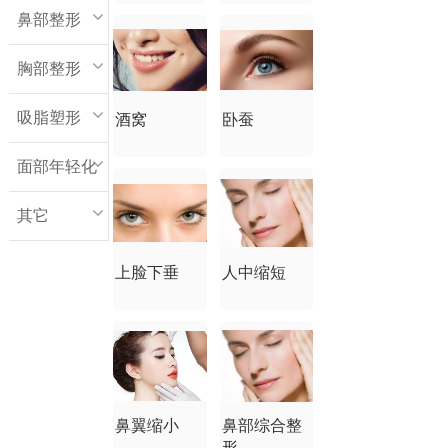
鼻部整形
胸部整形
吸脂塑形
酒窝
卧蚕
面部年轻化
其它
上脸下垂
人中缩短
鼻翼缩小
鼻部综合整
形