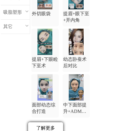
吸脂塑形
外切眼袋
提眉+眼下至
+开内角
其它
提眉+下眼睑
幼态卧蚕术
下至术
后对比
面部幼态综
中下面部提
合打造
升+ADM卧
蚕
了解更多