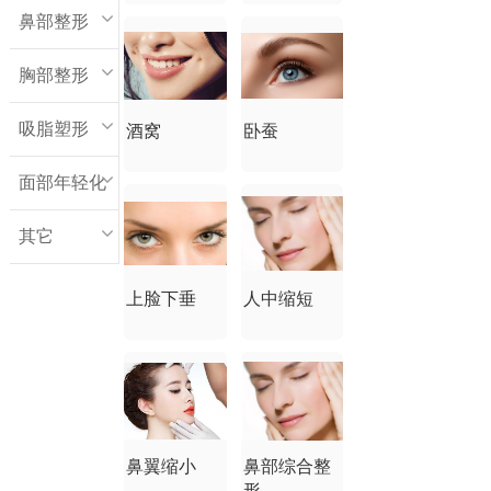
鼻部整形
胸部整形
吸脂塑形
酒窝
卧蚕
面部年轻化
其它
上脸下垂
人中缩短
鼻翼缩小
鼻部综合整
形