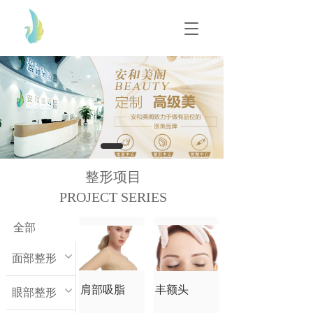
T
T
o
o
g
g
g
g
l
l
e
e
n
n
a
a
v
v
i
i
g
g
整形项目
a
a
t
PROJECT SERIES
t
i
i
o
o
全部
n
n
面部整形
肩部吸脂
丰额头
眼部整形