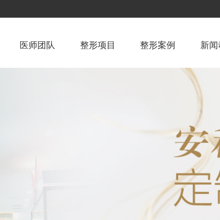
医师团队
整形项目
整形案例
新闻