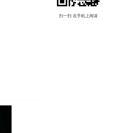
扫一扫 在手机上阅读