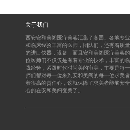
关于我们
西安安和美阁医疗美容汇集了各国、各地专业
和临床经验丰富的医师，团队们，还有着质量
的进口仪器，设备，而且安和美阁医疗美容的
位医师们不仅仅是有着专业的技术，丰富的临
践经验，紧跟时代时尚美的审美，主要是每一
师们都对每一位来到安和美阁的每一位求美者
着很高的责任心，这就保障了求美者能够安全
心的在安和美阁变美了。